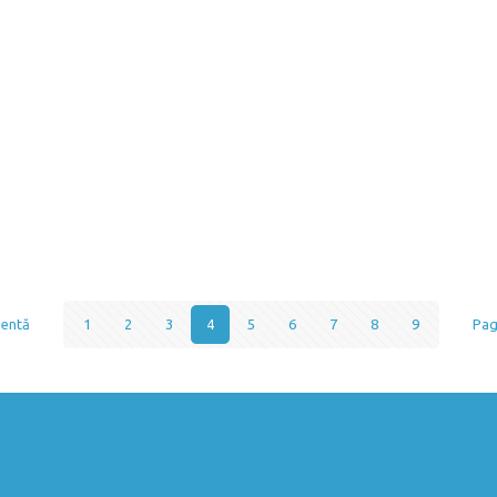
dentă
1
2
3
4
5
6
7
8
9
Pag