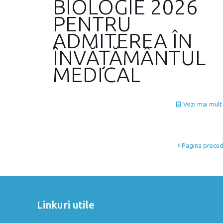
BIOLOGIE 2026
PENTRU
ADMITEREA ÎN
ÎNVĂȚĂMÂNTUL
MEDICAL
Vezi mai mult
Pagina prece
Linkuri utile