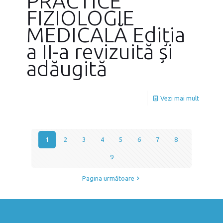
PRACTICE
FIZIOLOGIE
MEDICALĂ Ediția
a II-a revizuită și
adăugită
Vezi mai mult
1
2
3
4
5
6
7
8
9
Pagina următoare