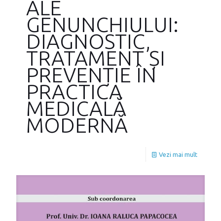
ALE
GENUNCHIULUI:
DIAGNOSTIC,
TRATAMENT ȘI
PREVENȚIE ÎN
PRACTICA
MEDICALĂ
MODERNĂ
Vezi mai mult