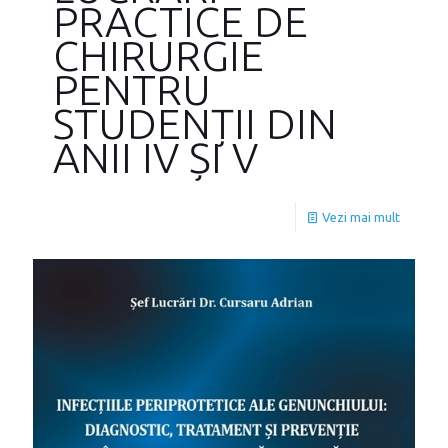
PRACTICE DE
CHIRURGIE
PENTRU
STUDENȚII DIN
ANII IV ȘI V
Vezi mai mult