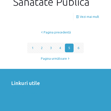
Sănătate Publică
Vezi mai mult
Pagina precedentă
1
2
3
4
5
6
Pagina următoare
Linkuri utile
UMF "Carol Davila" Bucuresti