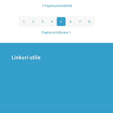
Pagina precedentă
1
2
3
4
5
6
7
8
Pagina următoare
Linkuri utile
UMF "Carol Davila" Bucuresti