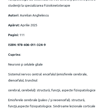
studenţii la specializarea Fiziokinetoterapie
Au
tori
: Aurelian Anghelescu
A
părut:
Aprilie 2025
P
a
gini:
111
ISBN: 978‐606‐011‐324‐9
C
u
prins
:
Neuronii şi celulele gliale
Sistemul nervos central: encefalul (emisferele cerebrale,
diencefalul, trunchiul
cerebral, cerebelul): structură, funcţii, aspecte fiziopatologice
Emisferele cerebrale (paleo-/ şi neoencefal). structură,
funcţii,aspecte fiziopatologice. Sindroame lezionale corticale