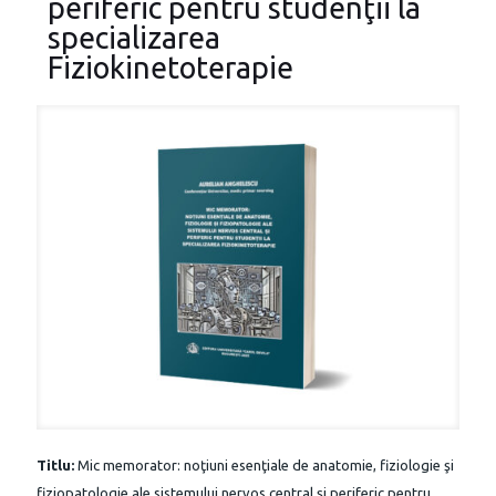
periferic pentru studenţii la
specializarea
Fiziokinetoterapie
T
i
tlu:
Mic memorator: noţiuni esenţiale de anatomie, fiziologie şi
fiziopatologie ale sistemului nervos central şi periferic pentru