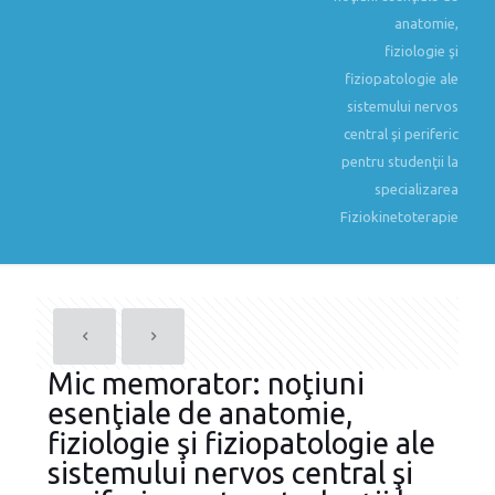
anatomie,
fiziologie şi
fiziopatologie ale
sistemului nervos
central şi periferic
pentru studenţii la
specializarea
Fiziokinetoterapie
Mic memorator: noţiuni
esenţiale de anatomie,
fiziologie şi fiziopatologie ale
sistemului nervos central şi