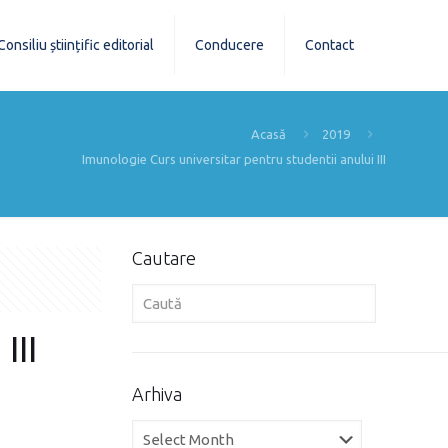
Consiliu științific editorial
Conducere
Contact
Acasă
2019
Imunologie Curs universitar pentru studentii anului III
Cautare
III
Arhiva
Arhiva