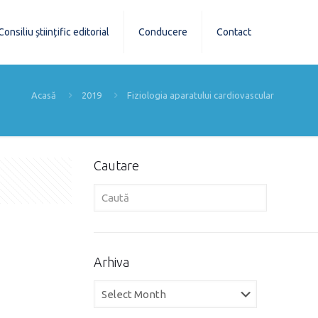
Consiliu științific editorial
Conducere
Contact
Acasă
2019
Fiziologia aparatului cardiovascular
Cautare
Arhiva
Arhiva