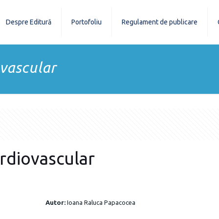
Despre Editură
Portofoliu
Regulament de publicare
ovascular
ardiovascular
Autor:
Ioana Raluca Papacocea