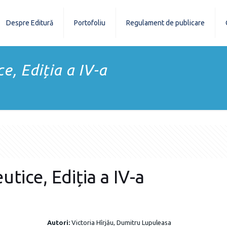
Despre Editură
Portofoliu
Regulament de publicare
e, Ediția a IV-a
utice, Ediția a IV-a
Autori:
Victoria Hîrjău, Dumitru Lupuleasa