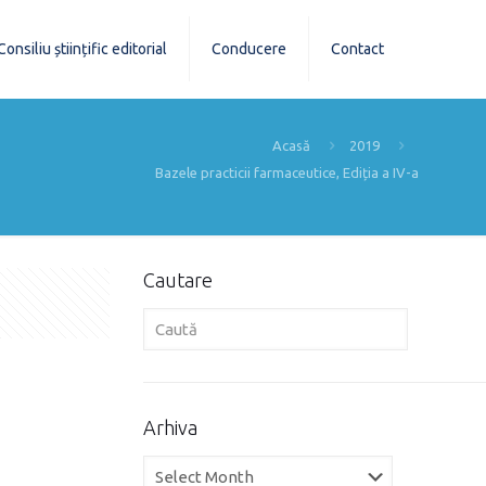
Consiliu științific editorial
Conducere
Contact
Acasă
2019
Bazele practicii farmaceutice, Ediția a IV-a
Cautare
Arhiva
Arhiva