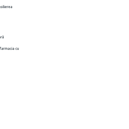
silierea
ară
 farmacia cu