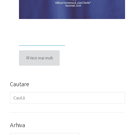
ROLUL COMUNICĂRII ÎN SFERA
MEDICALĂ
Vezi mai mult
Cautare
Arhiva