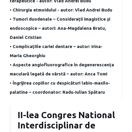
terapeutice - autor: Vlad Andrei Budu
• Chirurgia etmoidului - autor: Vlad Andrei Budu
• Tumori duodenale – Considerații imagistice și
endoscopice – autori: Ana-Magdalena Bratu,
Daniel Cristian
• Complicațiile cariei dentare – autor: Irina-
Maria Gheorghiu
• Aspecte angiofluorografice în degenerescența
maculară legată de vârstă – autor: Anca Tomi
• Îngrijirea copiilor cu despicături labio-maxilo-
palatine – coordonator: Radu-Iulian Spătaru
II-lea Congres National
Interdisciplinar de